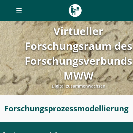
Toggle
navigation
Virtueller
Forschungsraum des
Forschungsverbunds
MWW
Digital zusammenwachsen
Forschungsprozessmodellierung
Forschungsprozessmodellierung
-
Digitales
Labor