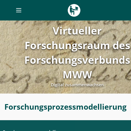
Toggle
navigation
Virtueller
Forschungsraum des
Forschungsverbunds
MWW
Digital zusammenwachsen
Forschungsprozessmodellierung
Forschungsprozessmodellierung
-
Digitales
Labor