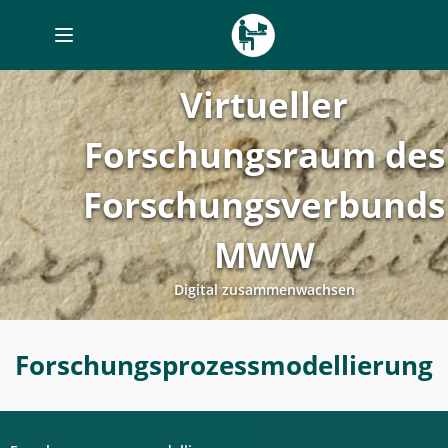
Toggle
navigation
Virtueller
Forschungsraum des
Forschungsverbunds
MWW
Digital zusammenwachsen
Forschungsprozessmodellierung
Forschungsprozessmodellierung
-
Digitales
Labor