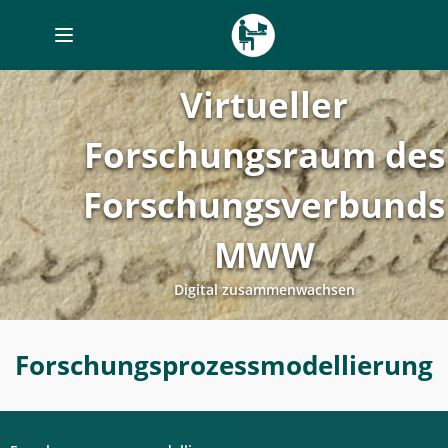
Toggle
navigation
Virtueller
Forschungsraum des
Forschungsverbunds
MWW
Digital zusammenwachsen
Forschungsprozessmodellierung
Forschungsprozessmodellierung
-
Digitales
Labor