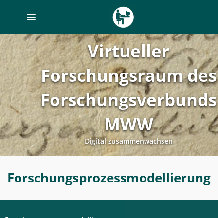
Toggle
navigation
Virtueller
Forschungsraum des
Forschungsverbunds
MWW
Digital zusammenwachsen
Forschungsprozessmodellierung
Forschungsprozessmodellierung
-
Digitales
Labor