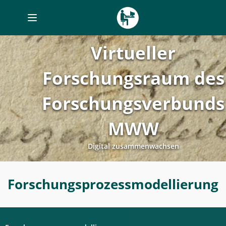
Toggle
navigation
Virtueller
Forschungsraum des
Forschungsverbunds
MWW
Digital zusammenwachsen
Forschungsprozessmodellierung
Forschungsprozessmodellierung
-
Digitales
Labor