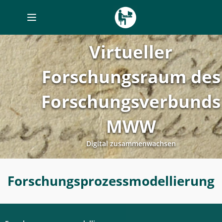
Toggle
navigation
Virtueller
Forschungsraum des
Forschungsverbunds
MWW
Digital zusammenwachsen
Forschungsprozessplanung
Forschungsprozessmodellierung
-
Forschungsprozessmodellierung
-