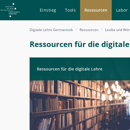
Einstieg
Tools
Ressourcen
Labor
Ressourcen
Digitale Lehre Germanistik
Ressourcen
Lexika und Wör
-
Digitale
Ressourcen für die digital
Lehre
Germanistik
Ressourcen für die digitale Lehre