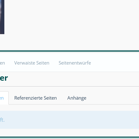
ten
Verwaiste Seiten
Seitenentwürfe
er
en
Referenzierte Seiten
Anhänge
ft.