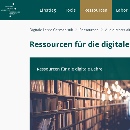
Einstieg
Tools
Ressourcen
Labor
Ressourcen
Digitale Lehre Germanistik
Ressourcen
Audio-Material
-
Digitale
Ressourcen für die digital
Lehre
Germanistik
Ressourcen für die digitale Lehre