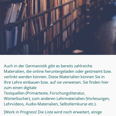
Auch in der Germanistik gibt es bereits zahlreiche
Materialien, die online heruntergeladen oder gestreamt bzw.
verlinkt werden können. Diese Materialien können Sie in
Ihre Lehre einbauen bzw. auf sie verweisen. Sie finden hier
zum einen digitale
Textquellen (Primärtexte, Forschungsliteratur,
Wörterbücher), zum anderen Lehrmaterialien (Vorlesungen,
Lehrvideos, Audio-Materialien, Selbstlernkurse etc.).
[Work in Progress! Die Liste wird noch erweitert, einige