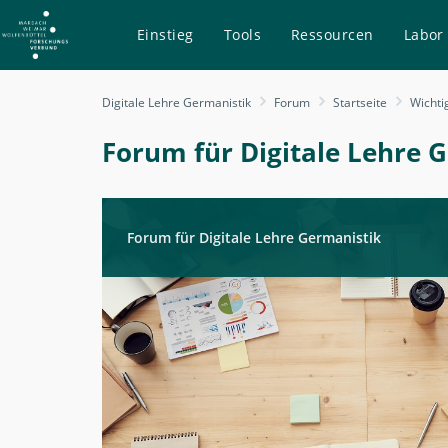
Einstieg
Tools
Ressourcen
Labor
Technik
Digitale Lehre Germanistik
Forum
Startseite
Wichti
und
Tools
Forum für Digitale Lehre 
-
Forum
-
Forum für Digitale Lehre Germanistik
Digitale
Lehre
Germanistik