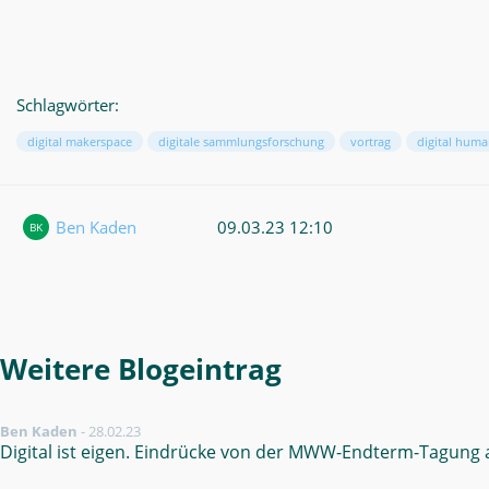
Schlagwörter:
digital makerspace
digitale sammlungsforschung
vortrag
digital huma
Ben Kaden
09.03.23 12:10
BK
Weitere Blogeintrag
Ben Kaden
-
28.02.23
Digital ist eigen. Eindrücke von der MWW-Endterm-Tagung a