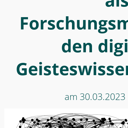
al
als
Forschungsmethode
Forschungsm
in
den
digitalen
den dig
Geisteswissenschaften"
-
Geisteswisse
Digital
Makerspace
am 30.03.2023