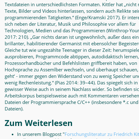
Textdateien in unterschiedlichsten Formaten. Kittler hat „nicht 
Texte, Bilder und Videos hinterlassen, sondern auch Relikte sei
programmierenden Tätigkeiten.“ (Enge/Kramski 2017). Er intere
sich neben der Literatur, Musik und Philosophie vor allem für
Technologien, Medien und das Programmieren (Winthrop-You
2017: 210). „Gar nichts daran ist ungewöhnlich, außer dass ein
brillanter, habilitierender Germanist mit ebensolcher Begeiste
Gleiche tut wie ungezählte Teenager in dieser Zeit: herumspiel
ausprobieren, Programmcode abtippen, autodidaktisch lernen,
Prozessorhandbücher und Befehlslisten griffbereit haben, von
Hochsprache zu Assemlber wechseln, und überhaupt schauen,
geht‘ - immer gegen den Widerstand von zu wenig Speicher un
wenig Rechenleistung.“ (Pias 2014: 39–44). Das spiegelt sich in
gewisser Weise auch in seinem Nachlass wider. So befinden si
Arbeitskorpus beispielsweise auch mit Kommentaren versehe
Dateien der Programmiersprache C/C++ (insbesondere *.c und 
Dateien).
Zum Weiterlesen
In unserem Blogpost "
Forschungsliteratur zu Friedrich Kit