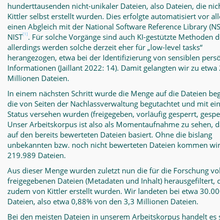
hunderttausenden nicht-unikaler Dateien, also Dateien, die nic
Kittler selbst erstellt wurden. Dies erfolgte automatisiert vor a
einen Abgleich mit der National Software Reference Library (N
[1]
NIST
. Für solche Vorgänge sind auch KI-gestützte Methoden 
allerdings werden solche derzeit eher für „low-level tasks“
herangezogen, etwa bei der Identifizierung von sensiblen pers
Informationen (Jaillant 2022: 14). Damit gelangten wir zu etwa
Millionen Dateien.
In einem nächsten Schritt wurde die Menge auf die Dateien beg
die von Seiten der Nachlassverwaltung begutachtet und mit e
Status versehen wurden (freigegeben, vorläufig gesperrt, gesper
Unser Arbeitskorpus ist also als Momentaufnahme zu sehen, d
auf den bereits bewerteten Dateien basiert. Ohne die bislang
unbekannten bzw. noch nicht bewerteten Dateien kommen wir
219.989 Dateien.
Aus dieser Menge wurden zuletzt nun die für die Forschung vol
freigegebenen Dateien (Metadaten und Inhalt) herausgefiltert, 
zudem von Kittler erstellt wurden. Wir landeten bei etwa 30.0
Dateien, also etwa 0,88% von den 3,3 Millionen Dateien.
Bei den meisten Dateien in unserem Arbeitskorpus handelt es