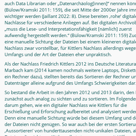
auch Data Librarian oder „Datenarchäolog[innen]“ nennen kön
(Bülow/Kramski 2011: 159), die seit Mitte der 2000er Jahre i
wichtiger werden (Jaillant 2022: 8). Diese bereiten ‚rohe‘ digital
Nachlässe für verschiedene Anliegen auf. Bei digitalen Archivo
„muss die Lese‐ und Interpretationsfähigkeit [nämlich] zuerst
aufwendig hergestellt werden.“ (Bülow/Kramski 2011: 159) Zu
eine manuelle Sichtung der Dateien bei einem kleineren digita
Nachlass zwar vorstellbar, für Kittlers Nachlass allerdings weg
Umfangs und der Art der Dateien eher unpraktisch.
Als der Nachlass Friedrich Kittlers 2012 ins Deutsche Literatur
Marbach kam (2014 kamen nochmals weitere Laptops, Disket
ein Rechner dazu), stellten bereits das Sortieren der Rechner u
Datenträger alleine aufgrund des Umfangs Schwierigkeiten dar
So bestand die Arbeit in den Jahren 2012 und 2013 darin, den
zunächst auch analog zu sichten und zu sortieren. Im Folgenden
darum gehen, wie ein digitaler Nachlass wie Kittlers für die
Erschießung und Erforschung aufbereitet und analysiert werde
Denn eine manuelle Sichtung würde bei diesem Umfang und de
der Dateien nicht genügen. So war auch bei der ersten Sortier
‚Aussortieren‘ von hunderttausenden nicht-unikalen Dateien, a