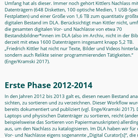
Umfang hat als dieser. Immer noch gehört Kittlers Nachlass mi
Datenträgern (648 Disketten, 100 optische Medien, 1 USB-Spei
Festplatten) und einer Größe von 1,6 TB zum quantitativ größt
digitalen Bestand im DLA. Berücksichtigt man Kittler nicht, um
die gesamten digitalen Vor- und Nachlässe von etwa 70
Bestandsbildner*innen im DLA (also im Archiv, nicht in der Bib
derzeit mit etwa 1600 Datenträgern insgesamt knapp 5,2 TB.
„Friedrich Kittler hat nicht nur Texte, Bilder und Videos hinterl
sondern auch Relikte seiner programmierenden Tätigkeiten.“
(Enge/Kramski 2017).
Erste Phase 2012-2014
In den Jahren 2012 bis 2013 galt es, diesen neuen Bestand ana
sichten, zu sortieren und zu verzeichnen. Dieser Workflow wu
bereits dokumentiert und publiziert (vgl. Enge/Kramski 2017).
Laptops und physischen Datenträger zu sortieren, reicht (ander
beispielsweise das Sortieren von Papiermanuskripten) allerding
aus, um den Nachlass zu katalogisieren. Im DLA haben wir für d
Vor- und Nachlässe eigens sogenannte „Digital Curator[s]“, di