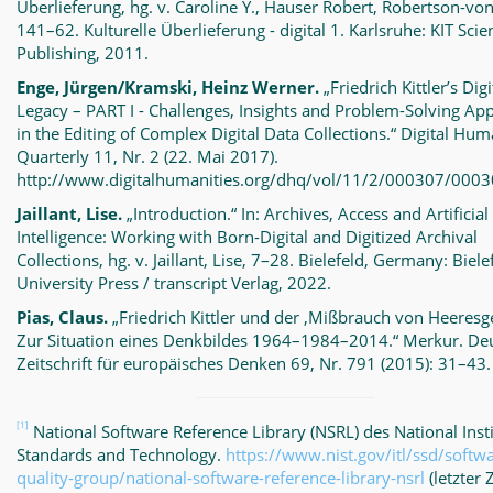
Überlieferung, hg. v. Caroline Y., Hauser Robert, Robertson-von
141–62. Kulturelle Überlieferung - digital 1. Karlsruhe: KIT Scien
Publishing, 2011.
Enge, Jürgen/Kramski, Heinz Werner.
„Friedrich Kittler’s Digi
Legacy – PART I - Challenges, Insights and Problem-Solving Ap
in the Editing of Complex Digital Data Collections.“ Digital Hum
Quarterly 11, Nr. 2 (22. Mai 2017).
http://www.digitalhumanities.org/dhq/vol/11/2/000307/0003
Jaillant, Lise.
„Introduction.“ In: Archives, Access and Artificial
Intelligence: Working with Born-Digital and Digitized Archival
Collections, hg. v. Jaillant, Lise, 7–28.
Bielefeld, Germany: Biele
University Press / transcript Verlag, 2022.
Pias, Claus.
„Friedrich Kittler und der ‚Mißbrauch von Heeresge
Zur Situation eines Denkbildes 1964–1984–2014.“ Merkur. De
Zeitschrift für europäisches Denken 69, Nr. 791 (2015): 31–43.
[1]
National Software Reference Library (NSRL) des National Insti
Standards and Technology.
https://www.nist.gov/itl/ssd/softw
quality-group/national-software-reference-library-nsrl
(letzter 