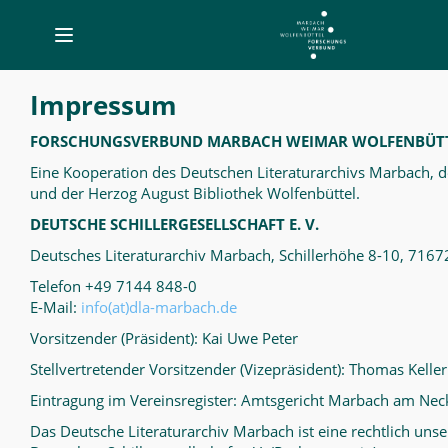
Toggle
navigation
Fallstudie
Impressum
Born-
digitals
FORSCHUNGSVERBUND MARBACH WEIMAR WOLFENBÜT
-
Eine Kooperation des Deutschen Literaturarchivs Marbach, d
und der Herzog August Bibliothek Wolfenbüttel.
Born
DEUTSCHE SCHILLERGESELLSCHAFT E. V.
Digitals
Deutsches Literaturarchiv Marbach, Schillerhöhe 8-10, 71
Telefon +49 7144 848-0
E-Mail:
info(at)dla-marbach.de
Vorsitzender (Präsident): Kai Uwe Peter
Stellvertretender Vorsitzender (Vizepräsident): Thomas Keller
Eintragung im Vereinsregister: Amtsgericht Marbach am Nec
Das Deutsche Literaturarchiv Marbach ist eine rechtlich unse