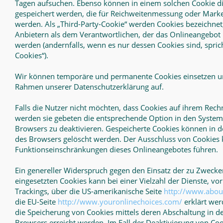
Tagen aufsuchen. Ebenso können in einem solchen Cookie di
gespeichert werden, die für Reichweitenmessung oder Mark
werden. Als „Third-Party-Cookie“ werden Cookies bezeichnet
Anbietern als dem Verantwortlichen, der das Onlineangebot 
werden (andernfalls, wenn es nur dessen Cookies sind, spric
Cookies“).
Wir können temporäre und permanente Cookies einsetzen un
Rahmen unserer Datenschutzerklärung auf.
Falls die Nutzer nicht möchten, dass Cookies auf ihrem Rech
werden sie gebeten die entsprechende Option in den System
Browsers zu deaktivieren. Gespeicherte Cookies können in 
des Browsers gelöscht werden. Der Ausschluss von Cookies 
Funktionseinschränkungen dieses Onlineangebotes führen.
Ein genereller Widerspruch gegen den Einsatz der zu Zweck
eingesetzten Cookies kann bei einer Vielzahl der Dienste, vor
Trackings, über die US-amerikanische Seite
http://www.about
die EU-Seite
http://www.youronlinechoices.com/
erklärt wer
die Speicherung von Cookies mittels deren Abschaltung in d
Browsers erreicht werden. Im Fall der Deaktivierung von Co