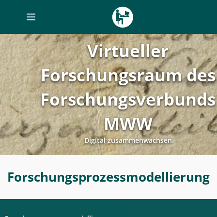
Toggle
navigation
Virtueller
Forschungsraum des
Forschungsverbunds
MWW
Digital zusammenwachsen
Forschungsprozessmodellierung
Forschungsprozessmodellierung
-
Digitales
Labor