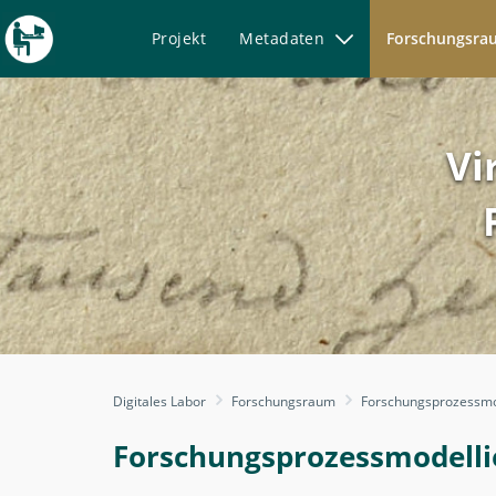
Projekt
Metadaten
Forschungsr
Vi
Forschungsprozessmodelli
Digitales Labor
Forschungsraum
Forschungsprozessmo
-
Digitales
Forschungsprozessmodelli
Labor