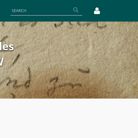
des
W