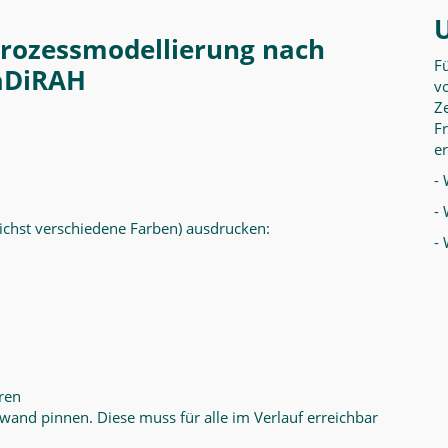
prozessmodellierung nach
F
aDiRAH
vo
Ze
F
er
- 
- 
ichst verschiedene Farben) ausdrucken:
-
ren
lwand pinnen. Diese muss für alle im Verlauf erreichbar