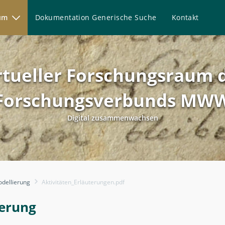
aum
Dokumentation Generische Suche
Kontakt
rtueller Forschungsraum 
Forschungsverbunds MW
Digital zusammenwachsen
erung
dellierung
Aktivitäten_Erläuterungen.pdf
erung