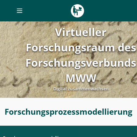
Toggle
navigation
Virtueller
Forschungsraum des
Forschungsverbunds
MWW
Digital zusammenwachsen
Forschungsprozessplanung
Forschungsprozessmodellierung
-
Forschungsprozessmodellierung
-