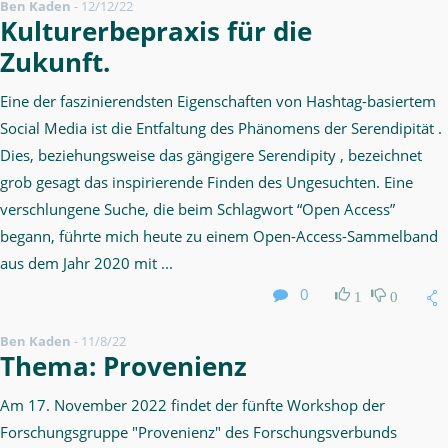
Ben Kaden
-
12/12/22
Kulturerbepraxis für die
Zukunft.
Eine der faszinierendsten Eigenschaften von Hashtag-basiertem
Social Media ist die Entfaltung des Phänomens der Serendipität .
Dies, beziehungsweise das gängigere Serendipity , bezeichnet
grob gesagt das inspirierende Finden des Ungesuchten. Eine
verschlungene Suche, die beim Schlagwort “Open Access”
begann, führte mich heute zu einem Open-Access-Sammelband
aus dem Jahr 2020 mit ...
0
1
0
Ben Kaden
-
11/8/22
Thema: Provenienz
Am 17. November 2022 findet der fünfte Workshop der
Forschungsgruppe "Provenienz" des Forschungsverbunds