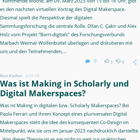
Kommende Woche, am 09. März 2023 von 15 bis 16 Uhr, gibt
es den nächsten virtuellen Vortrag des Digital Makerspace.
Diesmal spielt die Perspektive der digitalen
Sammlungsforschung die zentrale Rolle. Dîlan C. Çakir und Alex
Holz vom Projekt "Born-digitals" des Forschungsverbunds
Marbach Weimar Wolfenbüttel überlegen und diskutieren mit
uns und den Teilnehmenden,...
0
1
0
Ben Kaden
-
2/21/23
Was ist Making in Scholarly und
Digital Makerspaces?
Was ist Making in digitalen bzw. Scholarly Makerspaces? Bei
Paola Ferrari und ihrem Konzept eines pluriversalen Digital
Makerspaces steht die Idee des konsequenten Co-Design im
Mittelpunkt, wie sie uns im Januar 2023 nachdrücklich darstellte
. Von dieser Theorie ist es gar nicht so weit zur praktischen