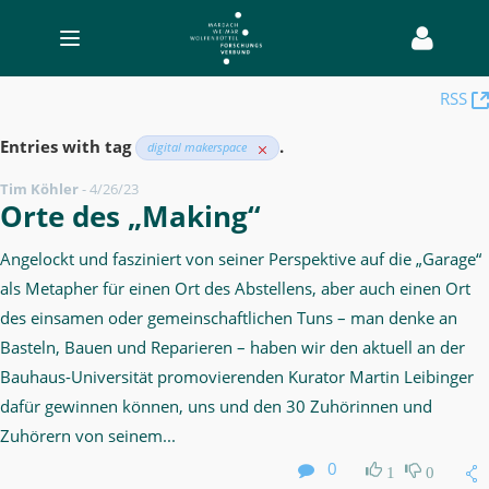
Toggle
navigation
Blog
RSS
-
Entries with tag
.
digital makerspace
Digital
Makerspace
Tim Köhler
-
4/26/23
Orte des „Making“
Angelockt und fasziniert von seiner Perspektive auf die „Garage“
als Metapher für einen Ort des Abstellens, aber auch einen Ort
des einsamen oder gemeinschaftlichen Tuns – man denke an
Basteln, Bauen und Reparieren – haben wir den aktuell an der
Bauhaus-Universität promovierenden Kurator Martin Leibinger
dafür gewinnen können, uns und den 30 Zuhörinnen und
Zuhörern von seinem...
0
1
0