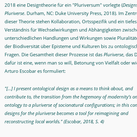
2018 eine Designtheorie für ein "Pluriversum" vorlegte (
Designs
Pluriverse
. Durham, NC: Duke University Press, 2018). Im Zent
dieser Theorie stehen Kollaboration, Ortsspezifik und ein tiefes
Verständnis für Wechselwirkungen und Abhängigkeiten zwisc
unterschiedlichen Handlungen und Wirkungen sowie Pluralität
der Biodiversität über Episteme und Kulturen bis zu ontologis
Fragen. Die Gesamtheit dieser Prozesse ist das
Pluriverse
, das 
dafür ist eine, wenn man so will, Betonung von Vielfalt oder wi
Arturo Escobar es formuliert:
"[...] I present ontological design as a means to think about, and
contribute to, the transition from the hegemony of modernity’s o
ontology to a pluriverse of socionatural configurations; in this con
designs for the pluriverse becomes a tool for reimagining and
reconstructing local worlds." (Escobar, 2018, S. 4)