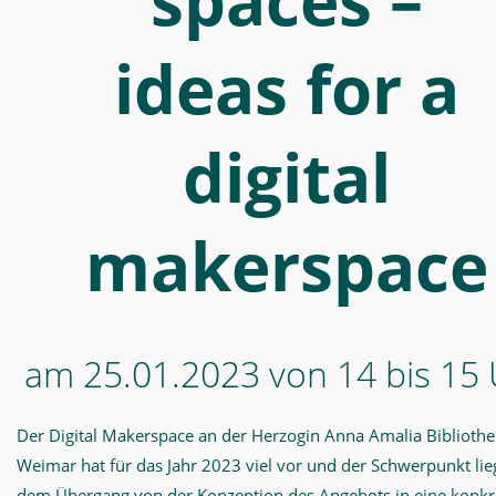
spaces –
–
ideas
ideas for a
for
a
digital
digital
makerspace
-
makerspace
Digital
Makerspace
am 25.01.2023 von 14 bis 15
Der Digital Makerspace an der Herzogin Anna Amalia Bibliothe
Weimar hat für das Jahr 2023 viel vor und der Schwerpunkt lie
dem Übergang von der Konzeption des Angebots in eine konkr