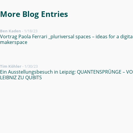
More Blog Entries
Ben Kaden
-
1/18/23
Vortrag Paola Ferrari _pluriversal spaces – ideas for a digita
makerspace
Tim Köhler
-
1/30/23
Ein Ausstellungsbesuch in Leipzig: QUANTENSPRÜNGE – V
LEIBNIZ ZU QUBITS