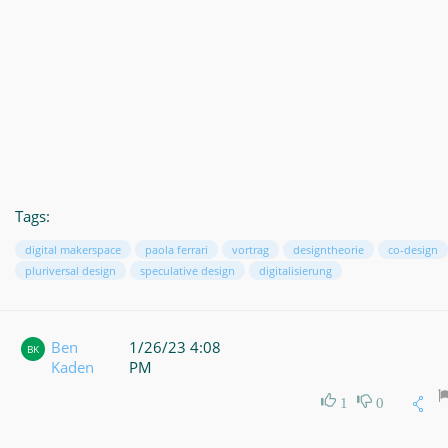
Tags:
digital makerspace
paola ferrari
vortrag
designtheorie
co-design
pluriversal design
speculative design
digitalisierung
Ben
1/26/23 4:08
BK
Kaden
PM
1
0