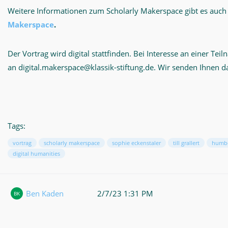
Weitere Informationen zum Scholarly Makerspace gibt es auc
Makerspace
.
Der Vortrag wird digital stattfinden. Bei Interesse an einer Tei
an digital.makerspace@klassik-stiftung.de. Wir senden Ihnen d
Tags:
vortrag
scholarly makerspace
sophie eckenstaler
till grallert
humbol
digital humanities
Ben Kaden
2/7/23 1:31 PM
BK