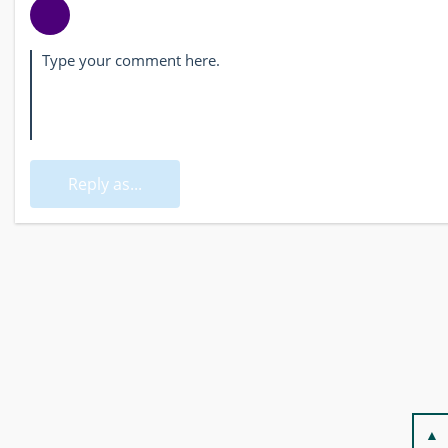
Reply as...
▲