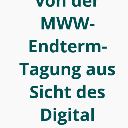
von der
MWW)
-
MWW-
Digital
ist
eigen.
Endterm-
Eindrücke
von
Tagung aus
der
MWW-
Endterm-
Sicht des
Tagung
aus
Digital
Sicht
des
Digital