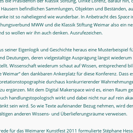
 die Präsidentin der Klassik Stiftung, Ulrike Lorenz, darauf hin, d
en Häusern befindlichen Sammlungen, Objekten und Beständen, 
nke ist so naheliegend wie wunderbar. In Anbetracht des
Space
i
chungsverbund MWW und die Klassik Stiftung Weimar also ein n
 so wollen wir ihn auch denken. Ausrufezeichen.
us seiner Eigenlogik und Geschichte heraus eine Musterbeispiel f
d Deutungen, deren vielgestaltige Ausprägung längst wiederum
ellt. Wissenschaft wiederum schaut auf Wissen, entsprechend bil
 Weimar“ den dankbaren Ankerplatz für diese Konferenz. Dass e
rpretationstopographie durchaus konkurrierender Wahrnehmung
t zu ergänzen. Mit dem Digital Makerspace wird es, einen Raum ge
uch handlungstopologisch wirkt und dabei nicht nur auf rein ak
änkt sein wird. So wie Texte aufeinander Bezug nehmen, wird de
fältigen anderen Wissens- und Überlieferungsräume verweisen.
rede für das Weimarer Kunstfest 2011 formulierte Stéphane Hessel