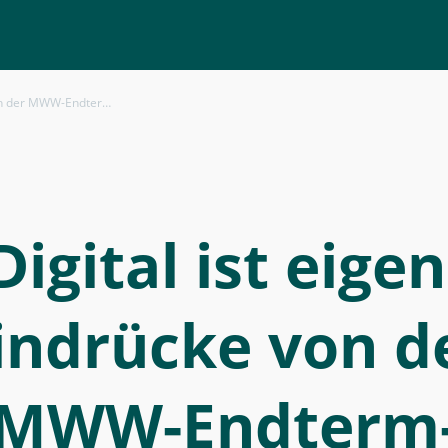
 aus Sicht des Digital Makerspace
Digital ist eigen
indrücke von d
MWW-Endterm