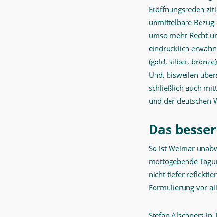
Eröffnungsreden ziti
unmittelbare Bezug 
umso mehr Recht un
eindrücklich erwähnt
(gold, silber, bronz
Und, bisweilen über
schließlich auch mi
und der deutschen W
Das
besser
So ist Weimar unabw
mottogebende Tagungs
nicht tiefer reflekt
Formulierung vor al
Stefan Alschners in 