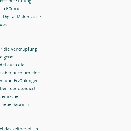
ass die Stiftung
auch Räume
n Digital Makerspace
eues
ür die Verknüpfung
 eigene
det auch die
s aber auch um eine
en und Erzählungen
ben, der dezidiert –
ademische
r neue Raum in
 das seither oft in