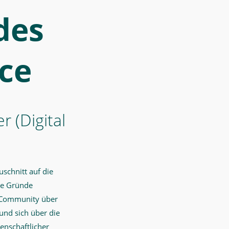
des
ce
 (Digital
schnitt auf die
te Gründe
H-Community über
nd sich über die
enschaftlicher