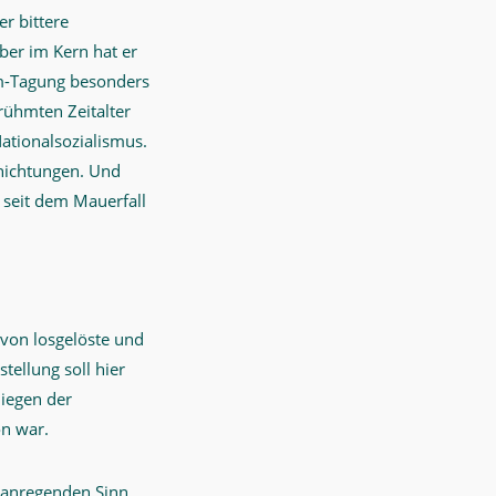
r bittere
er im Kern hat er
rm-Tagung besonders
erühmten Zeitalter
Nationalsozialismus.
chichtungen. Und
 seit dem Mauerfall
von losgelöste und
tellung soll hier
liegen der
on war.
m anregenden Sinn