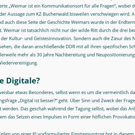
erte „Weimar ist ein Kommunikationsort für alle Fragen“, wobei de
der Aussage zum KZ Buchenwald bisweilen verschwiegen wird. Ab
d auch diese Seite der Geschichte Weimars wurde in der Endte
. Weimar ist tatsächlich nicht nur der wilde Ritt durch die drei b
e) der Kultur- und Geistesinnovation. Sondern auch die Zäsur des 
sehen, die daran anschließende DDR mit all ihren spezifischen S
ttlerweile mehr als 30 Jahre Nachbereitung und Neupositionierung
iedervereinigung.
e Digitale?
eisbar etwas Besonderes, selbst wenn es um die vermeintlich da
frage „Digital ist besser?“ geht. Über Sinn und Zweck der Frages
iert werden. Das geschah während der Tagung selbst, wobei das An
lem das Setzen eines Impulses in Form einer höflichen Provokati
Teilen von einer KI vorformulierter Einstiegsvortrag bot in diese