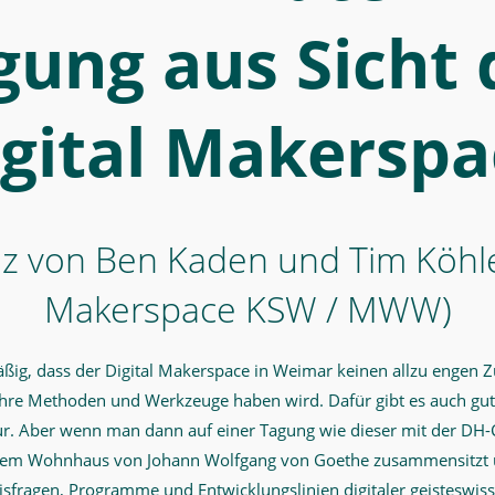
gung aus Sicht 
igital Makerspa
iz von Ben Kaden und Tim Köhler
Makerspace KSW / MWW)
ßig, dass der Digital Makerspace in Weimar keinen allzu engen Zu
 ihre Methoden und Werkzeuge haben wird. Dafür gibt es auch gu
ur. Aber wenn man dann auf einer Tagung wie dieser mit der D
dem Wohnhaus von Johann Wolfgang von Goethe zusammensitzt u
nisfragen, Programme und Entwicklungslinien digitaler geisteswiss