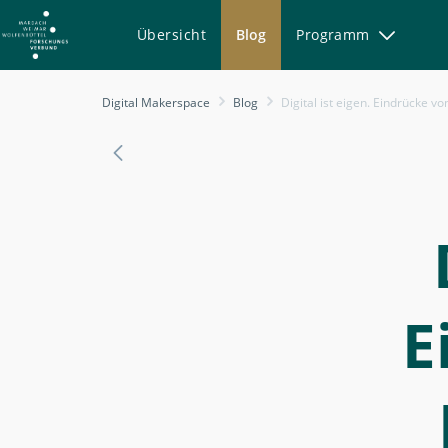
Übersicht
Blog
Programm
Eine
Digital Makerspace
Blog
Digital ist eigen. Eindrücke von der MWW-Endterm-Tagung
Notiz
von
Ben
Kaden
und
Tim
Köhler
E
(Digital
Makerspace
KSW
/