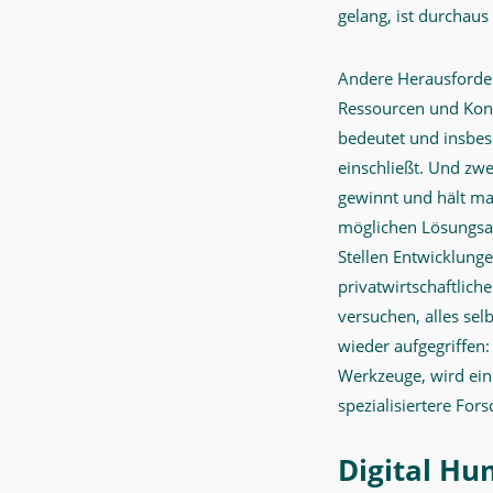
gelang, ist durchau
Andere Herausforderu
Ressourcen und Konz
bedeutet und insbes
einschließt. Und zwe
gewinnt und hält man
möglichen Lösungsans
Stellen Entwicklunge
privatwirtschaftlic
versuchen, alles se
wieder aufgegriffen:
Werkzeuge, wird ein
spezialisiertere For
Digital Hu