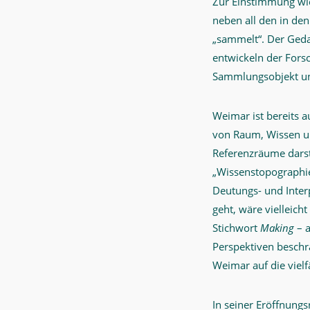
Zur Einstimmung wies
neben all den in d
„sammelt“. Der Geda
entwickeln der Fors
Sammlungsobjekt und
Weimar ist bereits a
von Raum, Wissen un
Referenzräume darst
„Wissenstopographie
Deutungs- und Inte
geht, wäre vielleich
Stichwort
Making
– a
Perspektiven beschr
Weimar auf die viel
In seiner Eröffnungs