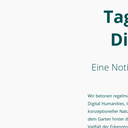
MWW)
Ta
-
Digital
ist
D
eigen.
Eindrücke
von
der
Eine Not
MWW-
Endterm-
Tagung
Wir betonen regelmä
aus
Digital Humanities,
Sicht
konzeptioneller Nat
des
dem Garten hinter 
Digital
Vielfalt der Erkennt