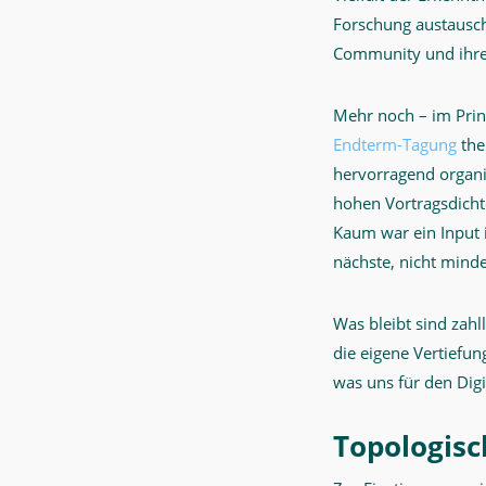
Makerspace
Forschung austauscht
-
Community und ihre
Digital
Mehr noch – im Prin
Makerspace
Endterm-Tagung
the
hervorragend organi
hohen Vortragsdichte
Kaum war ein Input 
nächste, nicht mind
Was bleibt sind zahl
die eigene Vertiefun
was uns für den Dig
Topologisc