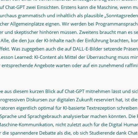
uf Chat-GPT zwei Einsichten. Erstens kann die Maschine, wenn ma
durchaus grammatisch und inhaltlich als plausible „Sonntagsreden
scher Allgemeinplätze eignen. Wir werden bei Programmansprachen
r und skeptischer hinhören müssen. Zweitens braucht man es sel
 Alle, die den Jux der KI-Inhalte nach der Einführung brachten, k
fekt. Was zugegeben auch die auf DALL-E-Bilder setzende Präsent
Lesson Learned: KI-Content als Mittel der Überraschung muss min
er entsprechende Angebote warten oder auf ein zunehmend raffini
dee aus diesem kurzen Blick auf Chat-GPT mitnehmen lässt und sic
progressiven Diskursen zur digitalen Zukunft reserviert hat, ist di
ratoren eigentlich optimal für KI-basierte Textrezeption schreiben
 Sprache und Sprachgebrauch analysierbar machen könnten. Die
aschine-Kommunikation, nicht zuletzt auch für die Digital Human
r die spannendere Debatte als die, ob sich Studierende dank Cha