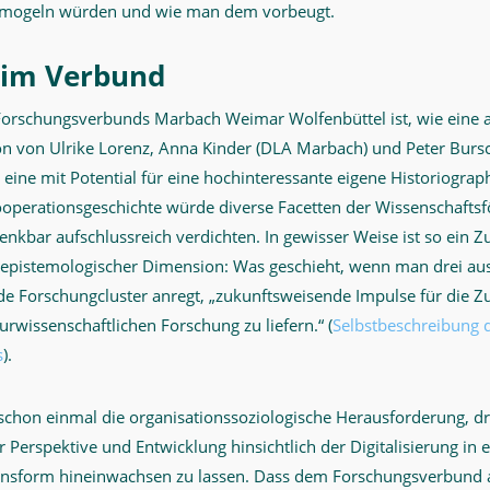
 mogeln würden und wie man dem vorbeugt.
 im Verbund
Forschungsverbunds Marbach Weimar Wolfenbüttel ist, wie eine
n von Ulrike Lorenz, Anna Kinder (DLA Marbach) und Peter Burs
, eine mit Potential für eine hochinteressante eigene Historiograph
operationsgeschichte würde diverse Facetten der Wissenschafts
enkbar aufschlussreich verdichten. In gewisser Weise ist so ein
 epistemologischer Dimension: Was geschieht, wenn man drei aus
de Forschungcluster anregt, „zukunftsweisende Impulse für die 
turwissenschaftlichen Forschung zu liefern.“ (
Selbstbeschreibung 
s
).
schon einmal die organisationssoziologische Herausforderung, dr
r Perspektive und Entwicklung hinsichtlich der Digitalisierung in
onsform hineinwachsen zu lassen. Dass dem Forschungsverbund 