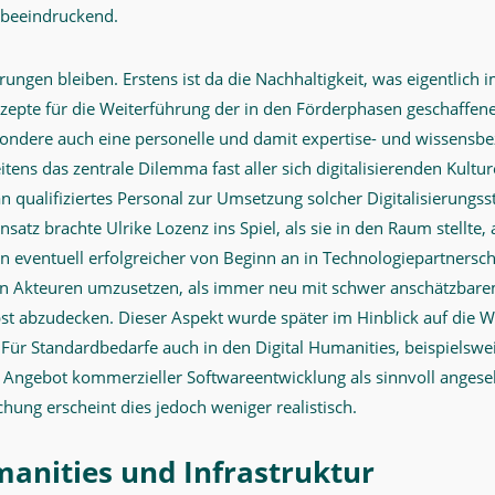
s beeindruckend.
ngen bleiben. Erstens ist da die Nachhaltigkeit, was eigentlich 
epte für die Weiterführung der in den Förderphasen geschaffe
ondere auch eine personelle und damit expertise- und wissensbe
itens das zentrale Dilemma fast aller sich digitalisierenden Kultu
 qualifiziertes Personal zur Umsetzung solcher Digitalisierungss
atz brachte Ulrike Lozenz ins Spiel, als sie in den Raum stellte
n eventuell erfolgreicher von Beginn an in Technologiepartnersch
hen Akteuren umzusetzen, als immer neu mit schwer anschätzbare
lbst abzudecken. Dieser Aspekt wurde später im Hinblick auf die
 Für Standardbedarfe auch in den Digital Humanities, beispielsweis
 Angebot kommerzieller Softwareentwicklung als sinnvoll angese
schung erscheint dies jedoch weniger realistisch.
manities und Infrastruktur