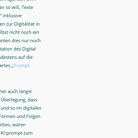
n so will, Texte
“ inklusive
 zur Digitalität in
bst nicht noch ein
onnten dies nur noch
ation des Digital
destens auf die
ertes „
Prompt-
her auch längst
e Überlegung, dass
 und so im digitalen
 Formen und Folgen
ities, wären
t-KI prompt zum