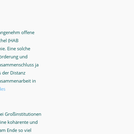
 angenehm offene
chel (HAB
ie. Eine solche
förderung und
 Zusammenschluss ja
 der Distanz
Zusammenarbeit in
des
ei Großinstitutionen
 eine kohärente und
am Ende so viel