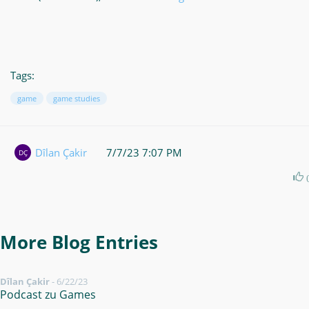
Tags:
game
game studies
Dîlan Çakir
7/7/23 7:07 PM
DÇ
More Blog Entries
Dîlan Çakir
-
6/22/23
Podcast zu Games