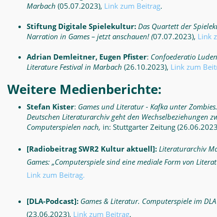
Marbach
(05.07.2023),
Link zum Beitrag
.
Stiftung Digitale Spielekultur:
Das Quartett der Spielek
Narration in Games – jetzt anschauen! (
07.07.2023),
Link 
Adrian Demleitner, Eugen Pfister
:
Confoederatio Luden
Literature Festival in Marbach
(26.10.2023),
Link zum Beit
Weitere Medienberichte:
Stefan Kister
:
Games und Literatur - Kafka unter Zombies
Deutschen Literaturarchiv geht den Wechselbeziehungen zw
Computerspielen nach,
in: Stuttgarter Zeitung (26.06.202
[Radiobeitrag SWR2 Kultur aktuell]:
Literaturarchiv M
Games: „Computerspiele sind eine mediale Form von Litera
Link zum Beitrag.
[DLA-Podcast]:
Games & Literatur. Computerspiele im DL
(23.06.2023),
Link zum Beitrag
.