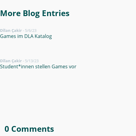
More Blog Entries
Dîlan Çakir
-
5/6/23
Games im DLA Katalog
Dîlan Çakir
-
5/13/23
Student*innen stellen Games vor
0 Comments