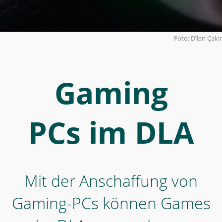
von
Benutzer*innen
gespielt
Foto: Dîlan Çakir
werden
-
Gaming
Gaming
PCs
im
PCs im DLA
DLA
-
Born
Digitals
Mit der Anschaffung von
Gaming-PCs können Games