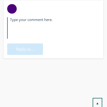
Reply as...
▲