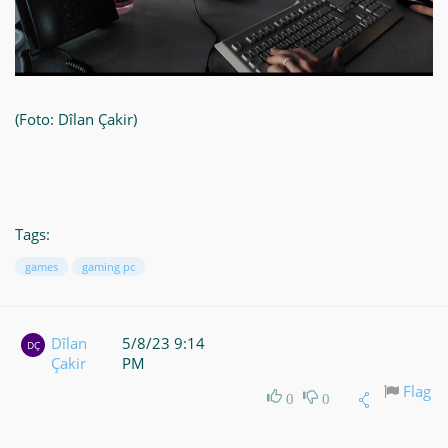
(Foto: Dîlan Çakir)
Tags:
games
gaming pc
Dîlan
5/8/23 9:14
DÇ
Çakir
PM
Flag
0
0