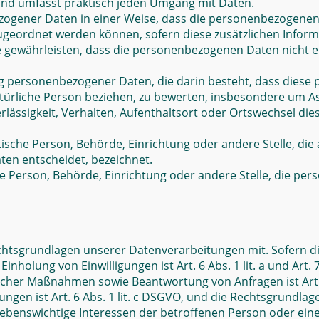
und umfasst praktisch jeden Umgang mit Daten.
ogener Daten in einer Weise, dass die personenbezogenen
zugeordnet werden können, sofern diese zusätzlichen Info
ewährleisten, dass die personenbezogenen Daten nicht einer
tung personenbezogener Daten, die darin besteht, dass di
türliche Person beziehen, zu bewerten, insbesondere um Asp
rlässigkeit, Verhalten, Aufenthaltsort oder Ortswechsel die
istische Person, Behörde, Einrichtung oder andere Stelle, d
en entscheidet, bezeichnet.
sche Person, Behörde, Einrichtung oder andere Stelle, die 
chtsgrundlagen unserer Datenverarbeitungen mit. Sofern d
Einholung von Einwilligungen ist Art. 6 Abs. 1 lit. a und Ar
cher Maßnahmen sowie Beantwortung von Anfragen ist Art. 6
tungen ist Art. 6 Abs. 1 lit. c DSGVO, und die Rechtsgrundl
dass lebenswichtige Interessen der betroffenen Person oder e