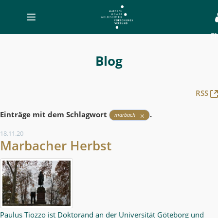
Toggle
navigation
E
Blog
-
Blog
MWW-
Forschung
RSS
Einträge mit dem Schlagwort
.
marbach
18.11.20
Marbacher Herbst
Paulus Tiozzo ist Doktorand an der Universität Göteborg und