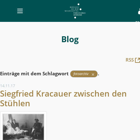
Toggle
navigation
E
Blog
-
Blog
MWW-
Forschung
RSS
Einträge mit dem Schlagwort
.
fotoarchiv
14.11.17
Siegfried Kracauer zwischen den
Stühlen