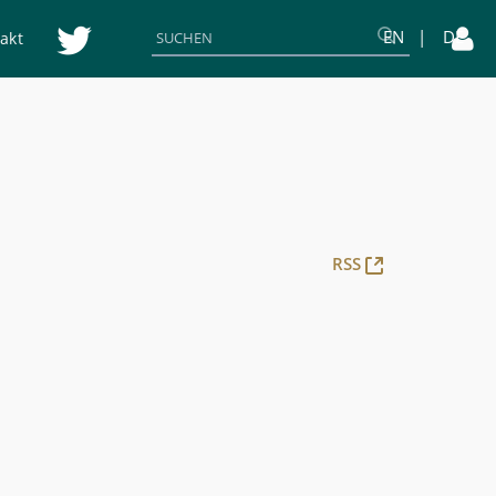
EN
DE
akt
(Öffnet
RSS
neues
Fenster)