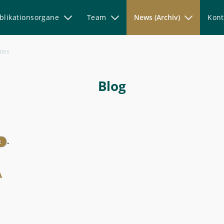
blikationsorgane
Team
News (Archiv)
Kont
ties
Blog
.
A