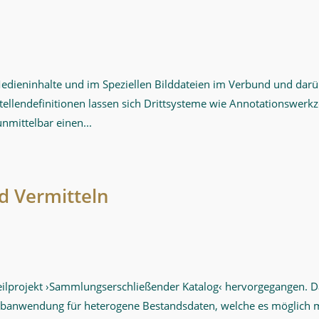
 Medieninhalte und im Speziellen Bilddateien im Verbund und darüb
stellendefinitionen lassen sich Drittsysteme wie Annotationswerk
nmittelbar einen...
d Vermitteln
eilprojekt ›Sammlungserschließender Katalog‹ hervorgegangen.
n Webanwendung für heterogene Bestandsdaten, welche es mögl