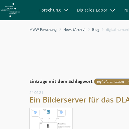
Forschung
Digitales Labor
Pu
Blog
MWW-Forschung
News (Archiv)
Blog
digital humani
-
MWW-
Forschung
Einträge mit dem Schlagwort
digital humanities
24.06.21
Ein Bilderserver für das DL