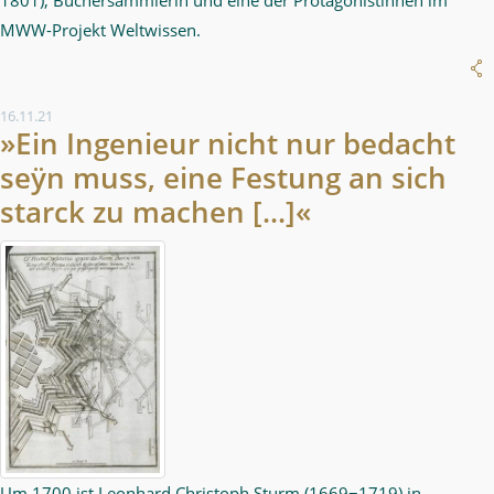
MWW-Projekt Weltwissen.
16.11.21
»Ein Ingenieur nicht nur bedacht
seÿn muss, eine Festung an sich
starck zu machen [...]«
Um 1700 ist Leonhard Christoph Sturm (1669−1719) in