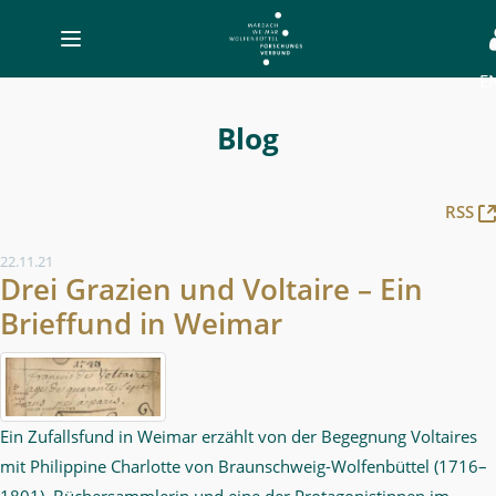
Toggle
navigation
E
Blog
-
Blog
MWW-
Forschung
RSS
22.11.21
Drei Grazien und Voltaire – Ein
Brieffund in Weimar
Ein Zufallsfund in Weimar erzählt von der Begegnung Voltaires
mit Philippine Charlotte von Braunschweig-Wolfenbüttel (1716–
1801), Büchersammlerin und eine der Protagonistinnen im