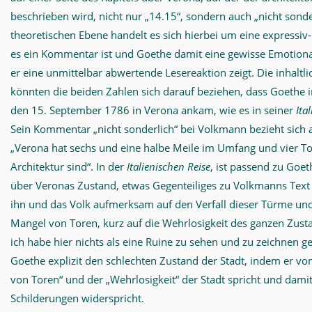
beschrieben wird, nicht nur „14.15“, sondern auch „nicht sonde
theoretischen Ebene handelt es sich hierbei um eine expressiv-
es ein Kommentar ist und Goethe damit eine gewisse Emotiona
er eine unmittelbar abwertende Lesereaktion zeigt. Die inhaltl
könnten die beiden Zahlen sich darauf beziehen, dass Goethe 
den 15. September 1786 in Verona ankam, wie es in seiner
Ita
Sein Kommentar „nicht sonderlich“ bei Volkmann bezieht sich a
„Verona hat sechs und eine halbe Meile im Umfang und vier To
Architektur sind“. In der
Italienischen Reise
, ist passend zu Go
über Veronas Zustand, etwas Gegenteiliges zu Volkmanns Text 
ihn und das Volk aufmerksam auf den Verfall dieser Türme un
Mangel von Toren, kurz auf die Wehrlosigkeit des ganzen Zust
ich habe hier nichts als eine Ruine zu sehen und zu zeichnen g
Goethe explizit den schlechten Zustand der Stadt, indem er vo
von Toren“ und der „Wehrlosigkeit“ der Stadt spricht und dam
Schilderungen widerspricht.