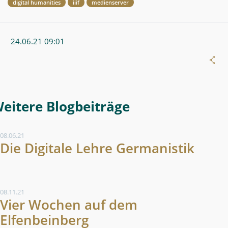
digital humanities
iiif
medienserver
24.06.21 09:01
Weitere Blogeintrag
08.06.21
Die Digitale Lehre Germanistik
08.11.21
Vier Wochen auf dem
Elfenbeinberg