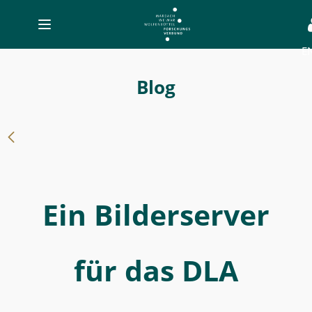
Toggle
navigation
E
Eine
Architekturbeschreibung
Blog
-
Ein
Bilderserver
für
das
Ein Bilderserver
DLA
-
MWW-
für das DLA
Forschung