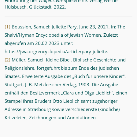
Einordnung der
Wolfenstein
-Spielereihe. Verlag Werner
Hülsbusch, Glückstadt, 2022.
[1]
Boussion, Samuel: Juliette Pary. June 23, 2021, in: The
Shalvi/Hyman Encyclopedia of Jewish Women. Zuletzt
abgerufen am 20.02.2023 unter:
https://jwa.org/encyclopedia/article/pary-juliette.
[2]
Müller, Samuel: Kleine Bibel. Biblische Geschichte und
Religionslehre, fortgeführt bis zum Ende des jüdischen
Staates. Erweiterte Ausgabe des „Buch für unsere Kinder“.
Stuttgart, J. B. Metzlerscher Verlag, 1903. Die Ausgabe
enthält den Besitzvermerk „Clara und Olga Lieblich“, einen
Stempel ihres Bruders Otto Lieblich samt zugehöriger
Adresse in Strasbourg sowie verschiedenste (kindliche)
Kritzeleien, Zeichnungen und Annotationen.