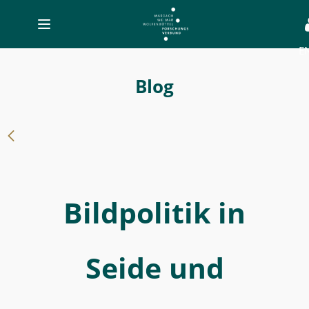
Toggle
navigation
E
-
Bildpolitik
Blog
in
Seide
und
Spitzen
-
Bildpolitik in
MWW-
Forschung
Seide und