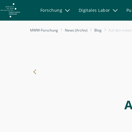
Forschung
Digitales Labor
Pu
-
MWW-Forschung
News (Archiv)
Blog
Auf den materiellen 
Auf
den
materiellen
und
digitalen
Spuren
der
Weltliteratur
A
unterwegs
-
MWW-