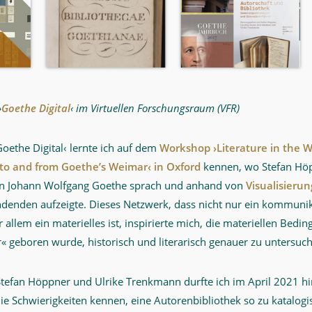
›
Goethe Digital
‹ im Virtuellen Forschungsraum (VFR)
ethe Digital‹ lernte ich auf dem
Workshop ›Literature in the W
to and from Goethe’s Weimar‹ in Oxford
kennen, wo Stefan Höp
n Johann Wolfgang Goethe sprach und anhand von
Visualisieru
ndenden aufzeigte. Dieses Netzwerk, dass nicht nur ein kommuni
 allem ein materielles ist, inspirierte mich, die materiellen Bedi
ur« geboren wurde, historisch und literarisch genauer zu untersuc
Stefan Höppner und Ulrike Trenkmann durfte ich im April 2021 hin
die Schwierigkeiten kennen, eine Autorenbibliothek so zu katalogi