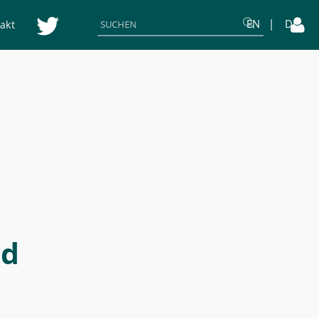
EN
DE
akt
nd